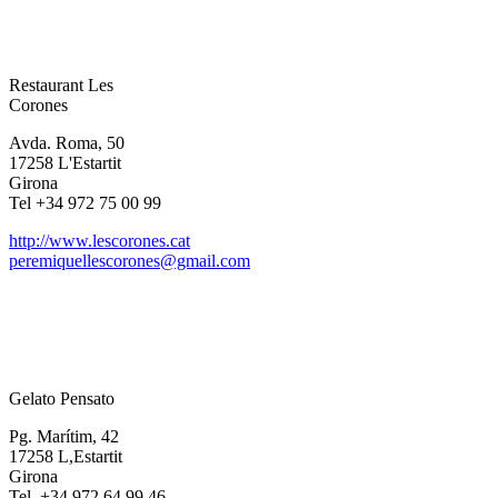
Restaurant Les
Corones
Avda. Roma, 50
17258 L'Estartit
Girona
Tel +34 972 75 00 99
http://www.lescorones.cat
peremiquellescorones@gmail.com
Gelato Pensato
Pg. Marítim, 42
17258 L,Estartit
Girona
Tel. +34 972 64 99 46