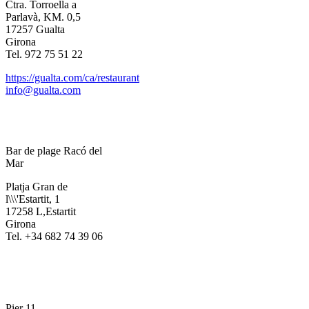
Ctra. Torroella a
Parlavà, KM. 0,5
17257 Gualta
Girona
Tel. 972 75 51 22
https://gualta.com/ca/restaurant
info@gualta.com
Bar de plage Racó del
Mar
Platja Gran de
l\\\'Estartit, 1
17258 L,Estartit
Girona
Tel. +34 682 74 39 06
Pier 11