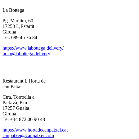
La Bottega
Pg. Marítim, 60
17258 L,Estartit
Girona
Tel. 689 45 76 84
https://www.labottega.delivery/
hola@labottega.delivery
Restaurant L'Horta de
can Patxei
Ctra. Torroella a
Parlavà, Km 2
17257 Gualta
Girona
Tel +34 872 00 90 48
https://www.hortadecanpatxei.cat
canpatxei@canpatxei.com