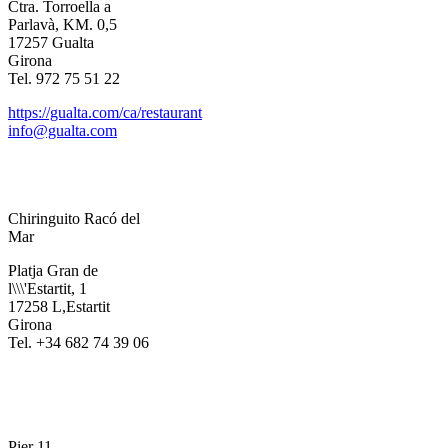
Ctra. Torroella a
Parlavà, KM. 0,5
17257 Gualta
Girona
Tel. 972 75 51 22
https://gualta.com/ca/restaurant
info@gualta.com
Chiringuito Racó del
Mar
Platja Gran de
l\\\'Estartit, 1
17258 L,Estartit
Girona
Tel. +34 682 74 39 06
Pier 11