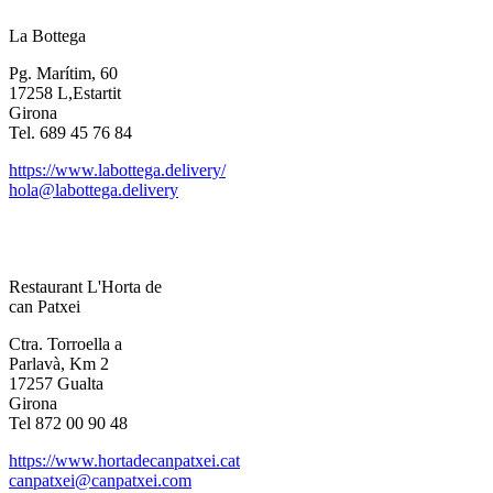
La Bottega
Pg. Marítim, 60
17258 L,Estartit
Girona
Tel. 689 45 76 84
https://www.labottega.delivery/
hola@labottega.delivery
Restaurant L'Horta de
can Patxei
Ctra. Torroella a
Parlavà, Km 2
17257 Gualta
Girona
Tel 872 00 90 48
https://www.hortadecanpatxei.cat
canpatxei@canpatxei.com