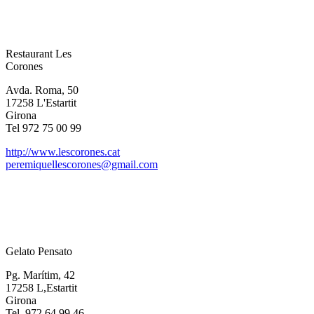
Restaurant Les
Corones
Avda. Roma, 50
17258 L'Estartit
Girona
Tel 972 75 00 99
http://www.lescorones.cat
peremiquellescorones@gmail.com
Gelato Pensato
Pg. Marítim, 42
17258 L,Estartit
Girona
Tel. 972 64 99 46