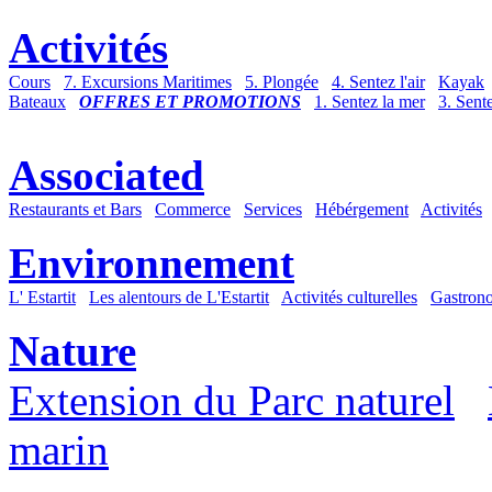
Activités
Cours
7. Excursions Maritimes
5. Plongée
4. Sentez l'air
Kayak
Bateaux
OFFRES ET PROMOTIONS
1. Sentez la mer
3. Sente
Associated
Restaurants et Bars
Commerce
Services
Hébérgement
Activités
Environnement
L' Estartit
Les alentours de L'Estartit
Activités culturelles
Gastron
Nature
Extension du Parc naturel
marin