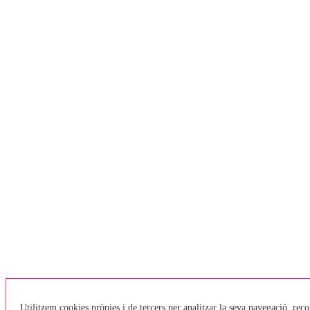
Utilitzem cookies pròpies i de tercers per analitzar la seva navegació, reco