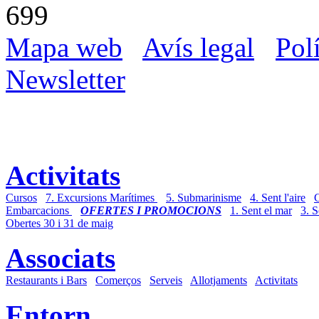
699
Mapa web
Avís legal
Pol
Newsletter
Activitats
Cursos
7. Excursions Marítimes
5. Submarinisme
4. Sent l'aire
Embarcacions
OFERTES I PROMOCIONS
1. Sent el mar
3. S
Obertes 30 i 31 de maig
Associats
Restaurants i Bars
Comerços
Serveis
Allotjaments
Activitats
Entorn