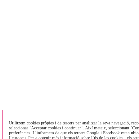
Utilitzem cookies pròpies i de tercers per analitzar la seva navegació, reco
seleccionar ‘Acceptar cookies i continuar’. Així mateix, seleccionant ‘Con
preferències. L’informem de que els tercers Google i Facebook estan ubicat
l’europeu. Per a obtenir més informació sobre l’ús de les cookies i els seus