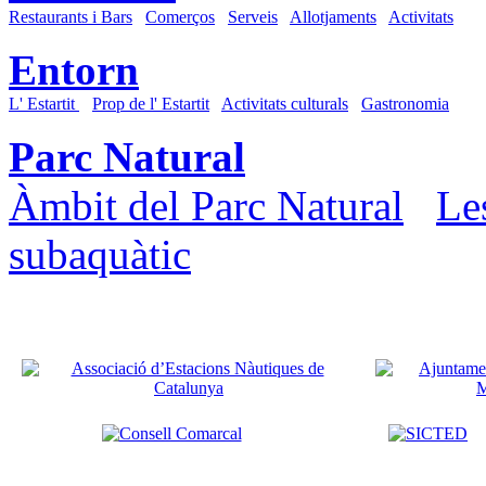
Restaurants i Bars
Comerços
Serveis
Allotjaments
Activitats
Entorn
L' Estartit
Prop de l' Estartit
Activitats culturals
Gastronomia
Parc Natural
Àmbit del Parc Natural
Le
subaquàtic