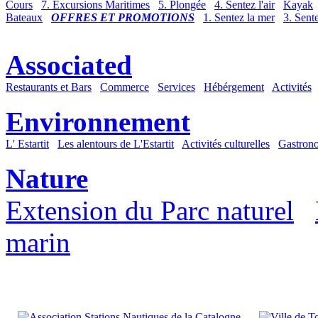
Cours
7. Excursions Maritimes
5. Plongée
4. Sentez l'air
Kayak
Bateaux
OFFRES ET PROMOTIONS
1. Sentez la mer
3. Sente
Associated
Restaurants et Bars
Commerce
Services
Hébérgement
Activités
Environnement
L' Estartit
Les alentours de L'Estartit
Activités culturelles
Gastron
Nature
Extension du Parc naturel
marin